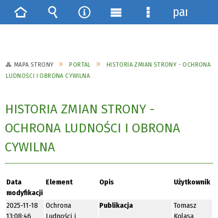
panel
Strona
Wyszukiwarka
Narzędzia
Menu
Menu
główna
główne
szczegółowe
MAPA STRONY
PORTAL
HISTORIA ZMIAN STRONY - OCHRONA
LUDNOŚCI I OBRONA CYWILNA
HISTORIA ZMIAN STRONY -
OCHRONA LUDNOŚCI I OBRONA
CYWILNA
Data
Element
Opis
Użytkownik
modyfikacji
2025-11-18
Ochrona
Publikacja
Tomasz
13:08:46
Ludności i
Kolasa