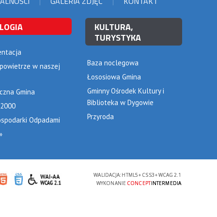
ALNOŚCI
GALERIA ZDJĘĆ
KONTAKT
LOGIA
KULTURA,
TURYSTYKA
ntacja
Baza noclegowa
 powietrze w naszej
Łososiowa Gmina
Gminny Ośrodek Kultury i
iczna Gmina
Biblioteka w Dygowie
 2000
Przyroda
ospodarki Odpadami
»
WALIDACJA:
HTML5
+
CSS3
+
WCAG 2.1
WYKONANIE
CONCEPT
INTERMEDIA