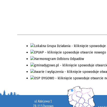
ul. Kolejowa 1
78-113 Dygowo