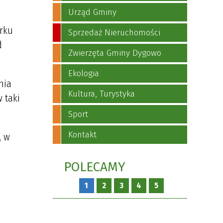
Urząd Gminy
arku
Sprzedaż Nieruchomości
d
Zwierzęta Gminy Dygowo
Ekologia
nia
Kultura, Turystyka
 taki
Sport
Kontakt
, w
POLECAMY
1
2
3
4
5