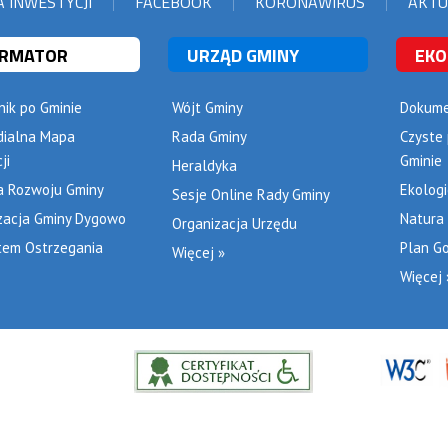
 INWESTYCJI
FACEBOOK
KORONAWIRUS
AKTU
ORMATOR
URZĄD GMINY
EKO
ik po Gminie
Wójt Gminy
Dokume
dialna Mapa
Rada Gminy
Czyste
ji
Gminie
Heraldyka
a Rozwoju Gminy
Ekolog
Sesje Online Rady Gminy
zacja Gminy Dygowo
Natura
Organizacja Urzędu
tem Ostrzegania
Plan G
Więcej »
Więcej 