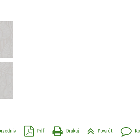
przednia
Pdf
Drukuj
Powrót
Ko