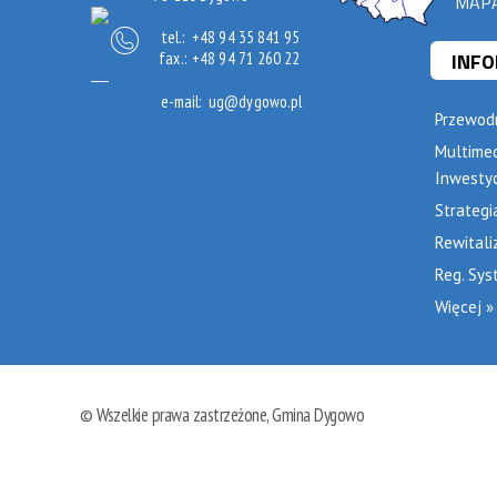
MAPA
tel.:
+48 94 35 841 95
INF
fax.:
+48 94 71 260 22
e-mail:
ug@dygowo.pl
Przewodn
Multime
Inwestyc
Strategi
Rewitali
Reg. Sys
Więcej »
© Wszelkie prawa zastrzeżone, Gmina Dygowo