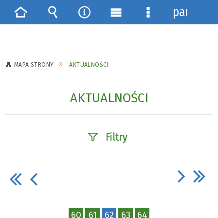
panel
Strona
Wyszukiwarka
Narzędzia
Menu
Menu
główna
główne
szczegółowe
MAPA STRONY
AKTUALNOŚCI
AKTUALNOŚCI
Filtry
Szukana fraza
Data publikacji
60
61
62
63
64