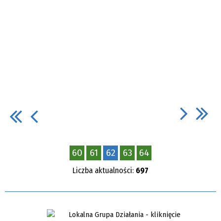
60
61
62
63
64
Liczba aktualności:
697