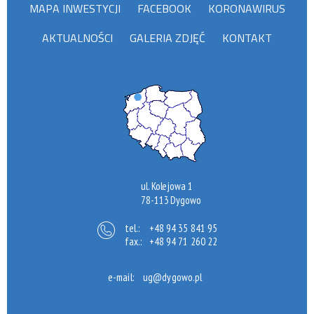
MAPA INWESTYCJI
FACEBOOK
KORONAWIRUS
AKTUALNOŚCI
GALERIA ZDJĘĆ
KONTAKT
ul. Kolejowa 1
78-113 Dygowo
tel.:
+48 94 35 841 95
fax.:
+48 94 71 260 22
e-mail:
ug@dygowo.pl